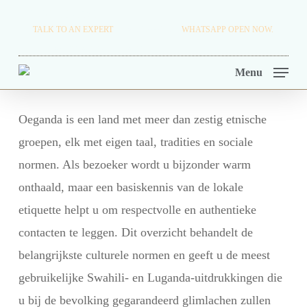
Skip
TRAVEL BLOG.
TALK TO AN EXPERT
+256 716 068 279
WHATSAPP OPEN NOW.
to
TOUR OPERATORS.
main
Menu
content
Oeganda is een land met meer dan zestig etnische
groepen, elk met eigen taal, tradities en sociale
normen. Als bezoeker wordt u bijzonder warm
onthaald, maar een basiskennis van de lokale
etiquette helpt u om respectvolle en authentieke
contacten te leggen. Dit overzicht behandelt de
belangrijkste culturele normen en geeft u de meest
gebruikelijke Swahili- en Luganda-uitdrukkingen die
u bij de bevolking gegarandeerd glimlachen zullen