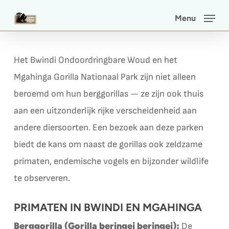
Skip
Menu
to
main
content
Het Bwindi Ondoordringbare Woud en het
Mgahinga Gorilla Nationaal Park zijn niet alleen
beroemd om hun berggorillas — ze zijn ook thuis
aan een uitzonderlijk rijke verscheidenheid aan
andere diersoorten. Een bezoek aan deze parken
biedt de kans om naast de gorillas ook zeldzame
primaten, endemische vogels en bijzonder wildlife
te observeren.
PRIMATEN IN BWINDI EN MGAHINGA
Berggorilla (Gorilla beringei beringei):
De