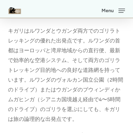
Skip
Menu
to
main
キガリはルワンダとウガンダ両方でのゴリラト
content
レッキングの優れた出発点です。ルワンダの首
都はヨーロッパと湾岸地域からの直行便、最新
で効率的な空港システム、そして両方のゴリラ
トレッキング目的地への良好な道路網を持って
います。ルワンダのヴォルカン国立公園（2時間
のドライブ）またはウガンダのブウィンディか
ムガヒンガ（シアニカ国境越え経由で4〜5時間
のドライブ）のゴリラを選ぶにしても、キガリ
は旅の論理的な出発点です。