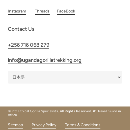
Instagram
Threads
FaceBook
Contact Us
+256 716 068 279
info@ugandagorillatrekking.org
© Int’l Ethical Gorilla Specialists. All Rights Reserved. #1 Travel Guide in
Africa
Sitemap
Privacy Policy
Terms & Conditions