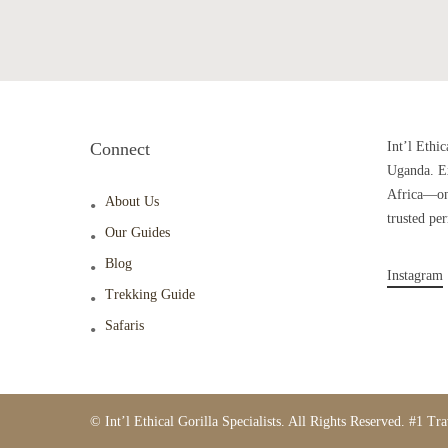
Connect
Int’l Ethic
Uganda. Ex
Africa—one
About Us
trusted pe
Our Guides
Blog
Instagram
Trekking Guide
Safaris
© Int’l Ethical Gorilla Specialists. All Rights Reserved. #1 Tr