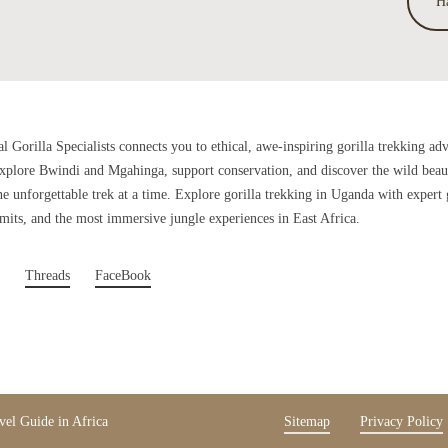
H
al Gorilla Specialists connects you to ethical, awe-inspiring gorilla trekking ad
plore Bwindi and Mgahinga, support conservation, and discover the wild beau
 unforgettable trek at a time. Explore gorilla trekking in Uganda with expert 
rmits, and the most immersive jungle experiences in East Africa.
Threads
FaceBook
avel Guide in Africa
Sitemap
Privacy Policy