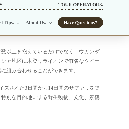
W.
TOUR OPERATORS.
l Tips.
About Us.
Have Questions?
半数以上を抱えているだけでなく、ウガンダ
ャシャ地区に木登りライオンで有名なクイー
易に組み合わせることができます。
にカスタマイズされた3日間から14日間のサファリを提
に特別な目的地にする野生動物、文化、景観