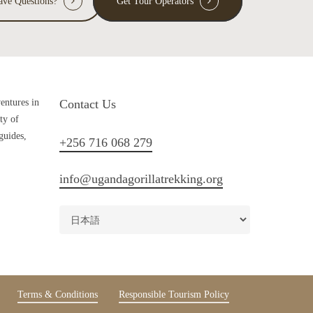
ave Questions?
Get Tour Operators
ventures in
Contact Us
ty of
guides,
+256 716 068 279
info@ugandagorillatrekking.org
Terms & Conditions
Responsible Tourism Policy