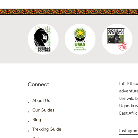
Connect
Int’l Ethi
adventure
the wild b
About Us
Uganda wi
Our Guides
East Afric
Blog
Trekking Guide
Instagra