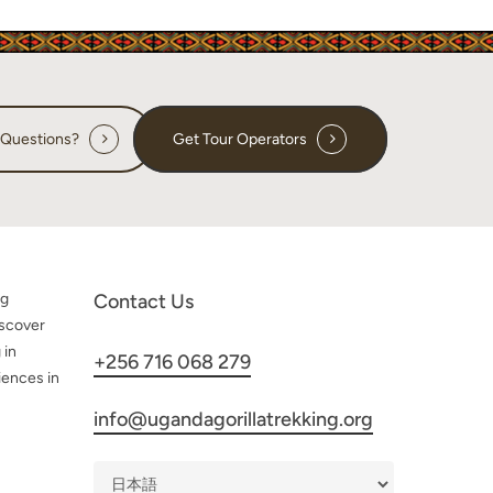
 Questions?
Get Tour Operators
ng
Contact Us
iscover
 in
+256 716 068 279
iences in
info@ugandagorillatrekking.org