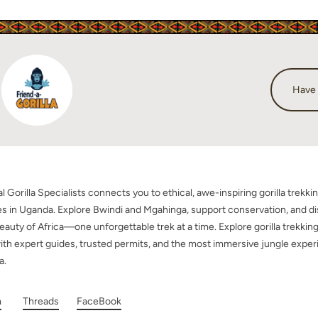
Have
cal Gorilla Specialists connects you to ethical, awe-inspiring gorilla trekki
s in Uganda. Explore Bwindi and Mgahinga, support conservation, and d
eauty of Africa—one unforgettable trek at a time. Explore gorilla trekking
th expert guides, trusted permits, and the most immersive jungle exper
a.
m
Threads
FaceBook