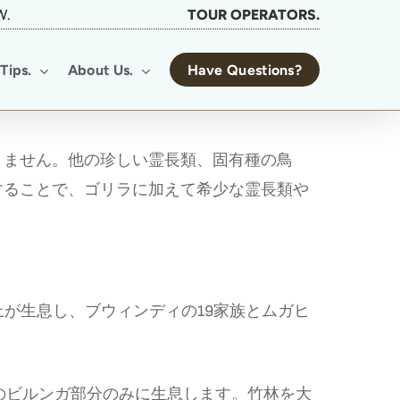
W.
TOUR OPERATORS.
Tips.
About Us.
Have Questions?
りません。他の珍しい霊長類、固有種の鳥
することで、ゴリラに加えて希少な霊長類や
上が生息し、ブウィンディの19家族とムガヒ
のビルンガ部分のみに生息します。竹林を大