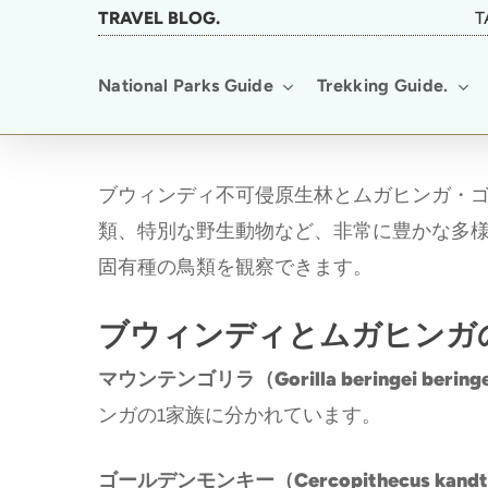
Skip
TRAVEL BLOG.
T
to
National Parks Guide
Trekking Guide.
main
content
ブウィンディ不可侵原生林とムガヒンガ・
類、特別な野生動物など、非常に豊かな多
固有種の鳥類を観察できます。
ブウィンディとムガヒンガ
マウンテンゴリラ（Gorilla beringei berin
ンガの1家族に分かれています。
ゴールデンモンキー（Cercopithecus kand