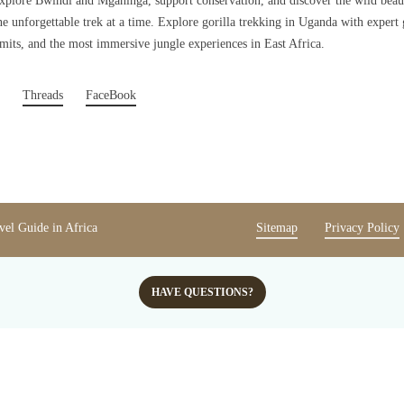
plore Bwindi and Mgahinga, support conservation, and discover the wild beau
 unforgettable trek at a time. Explore gorilla trekking in Uganda with expert 
rmits, and the most immersive jungle experiences in East Africa.
Threads
FaceBook
avel Guide in Africa
Sitemap
Privacy Policy
HAVE QUESTIONS?