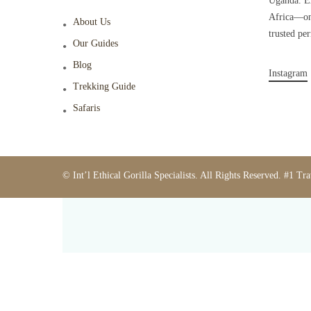
Uganda. Ex
Africa—one
About Us
trusted pe
Our Guides
Blog
Instagram
Trekking Guide
Safaris
© Int’l Ethical Gorilla Specialists. All Rights Reserved. #1 Tr