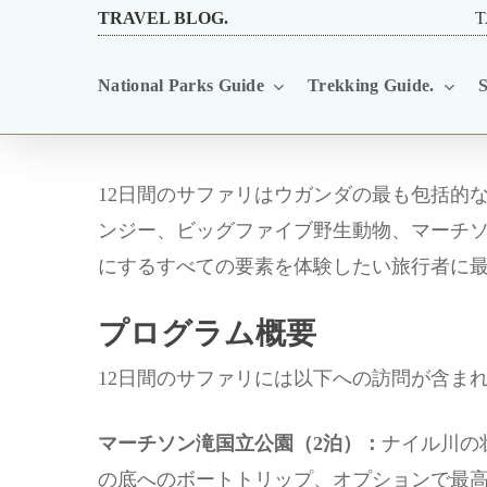
Skip
TRAVEL BLOG.
T
to
National Parks Guide
Trekking Guide.
S
main
content
12日間のサファリはウガンダの最も包括的
ンジー、ビッグファイブ野生動物、マーチ
にするすべての要素を体験したい旅行者に
プログラム概要
12日間のサファリには以下への訪問が含ま
マーチソン滝国立公園（2泊）：
ナイル川の
の底へのボートトリップ、オプションで最