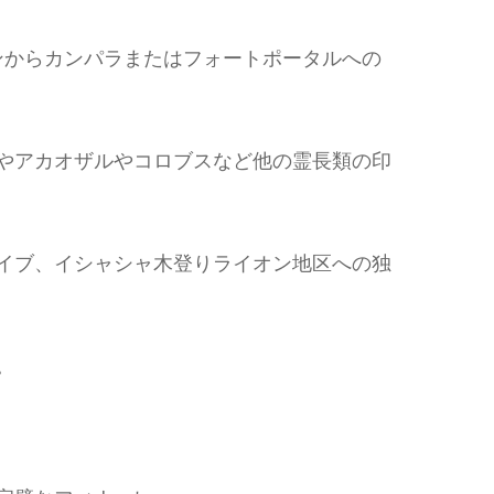
ンからカンパラまたはフォートポータルへの
やアカオザルやコロブスなど他の霊長類の印
イブ、イシャシャ木登りライオン地区への独
。