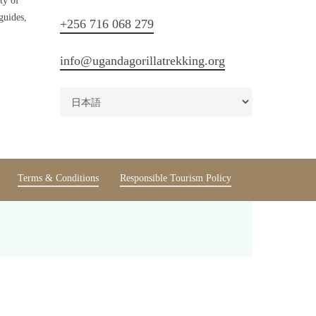
ty of
guides,
+256 716 068 279
info@ugandagorillatrekking.org
Terms & Conditions
Responsible Tourism Policy