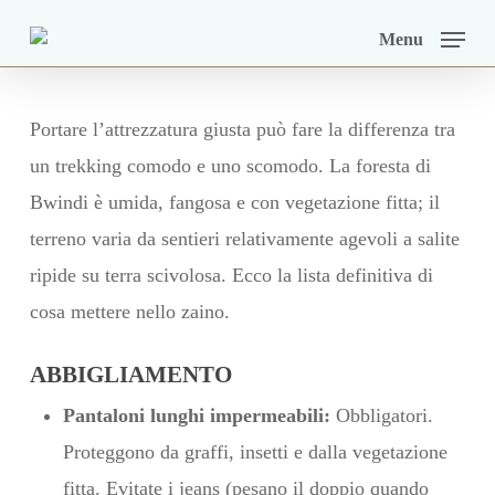
Skip
Menu
to
main
content
Portare l’attrezzatura giusta può fare la differenza tra
un trekking comodo e uno scomodo. La foresta di
Bwindi è umida, fangosa e con vegetazione fitta; il
terreno varia da sentieri relativamente agevoli a salite
ripide su terra scivolosa. Ecco la lista definitiva di
cosa mettere nello zaino.
ABBIGLIAMENTO
Pantaloni lunghi impermeabili:
Obbligatori.
Proteggono da graffi, insetti e dalla vegetazione
fitta. Evitate i jeans (pesano il doppio quando