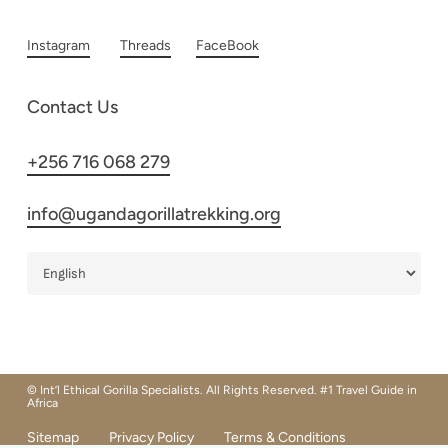
Instagram
Threads
FaceBook
Contact Us
+256 716 068 279
info@ugandagorillatrekking.org
© Int’l Ethical Gorilla Specialists. All Rights Reserved. #1 Travel Guide in
Africa
Sitemap
Privacy Policy
Terms & Conditions