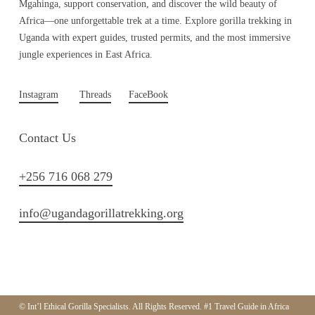
Mgahinga, support conservation, and discover the wild beauty of
Africa—one unforgettable trek at a time. Explore gorilla trekking in
Uganda with expert guides, trusted permits, and the most immersive
jungle experiences in East Africa.
Instagram
Threads
FaceBook
Contact Us
+256 716 068 279
info@ugandagorillatrekking.org
© Int’l Ethical Gorilla Specialists. All Rights Reserved. #1 Travel Guide in Africa