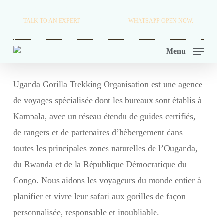
Skip
TRAVEL BLOG.
TALK TO AN EXPERT
+256 716 068 279
WHATSAPP OPEN NOW.
to
TOUR OPERATORS.
main
Menu
content
Uganda Gorilla Trekking Organisation est une agence
de voyages spécialisée dont les bureaux sont établis à
Kampala, avec un réseau étendu de guides certifiés,
de rangers et de partenaires d’hébergement dans
toutes les principales zones naturelles de l’Ouganda,
du Rwanda et de la République Démocratique du
Congo. Nous aidons les voyageurs du monde entier à
planifier et vivre leur safari aux gorilles de façon
personnalisée, responsable et inoubliable.