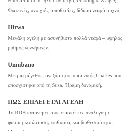
Βρίσκεται σε υψηλό υψόμετρο, trekking 4–8 ώρες.
Φωτεινές, ανοιχτές τοποθεσίες, δίδυμα νεαρά συχνά.
Hirwa
Μεγάλη αγέλη με ασυνήθιστα πολλά νεαρά – υψηλός
ρυθμός γεννήσεων.
Umubano
Μέτρια μέγεθος, ανεξάρτητος αρσενικός Charles που
αποσχίστηκε από τη Susa. Ήρεμη δυναμική.
ΠΏΣ ΕΠΙΛΈΓΕΤΑΙ ΑΓΈΛΗ
Το RDB κατανέμει τους επισκέπτες ανάλογα με
φυσική κατάσταση, επιθυμίες και διαθεσιμότητα.