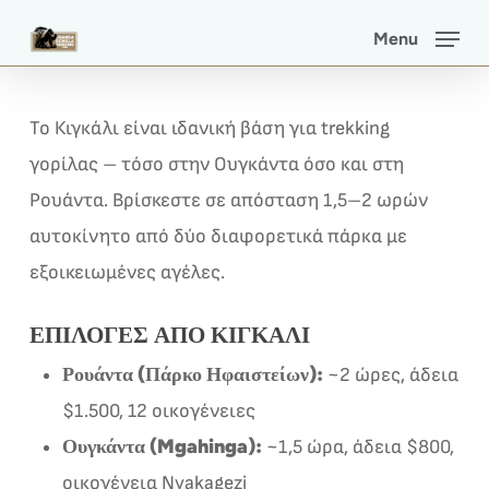
Skip
Menu
to
main
content
Το Κιγκάλι είναι ιδανική βάση για trekking
γορίλας – τόσο στην Ουγκάντα όσο και στη
Ρουάντα. Βρίσκεστε σε απόσταση 1,5–2 ωρών
αυτοκίνητο από δύο διαφορετικά πάρκα με
εξοικειωμένες αγέλες.
ΕΠΙΛΟΓΈΣ ΑΠΌ ΚΙΓΚΆΛΙ
Ρουάντα (Πάρκο Ηφαιστείων):
~2 ώρες, άδεια
$1.500, 12 οικογένειες
Ουγκάντα (Mgahinga):
~1,5 ώρα, άδεια $800,
οικογένεια Nyakagezi