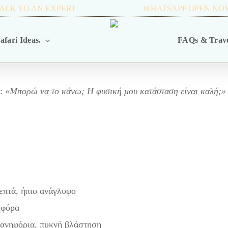
ALK TO AN EXPERT
+256 716 068 279
WHATSAPP OPEN NO
afari Ideas.
FAQs & Trave
ε:
«Μπορώ να το κάνω; Η φυσική μου κατάσταση είναι καλή;»
επτά, ήπιο ανάγλυφο
ηφόρα
ανηφόρια, πυκνή βλάστηση