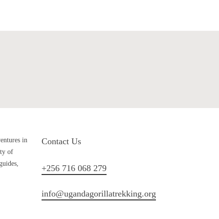
ave Questions?
Get Tour Operators
ventures in
Contact Us
ty of
guides,
+256 716 068 279
info@ugandagorillatrekking.org