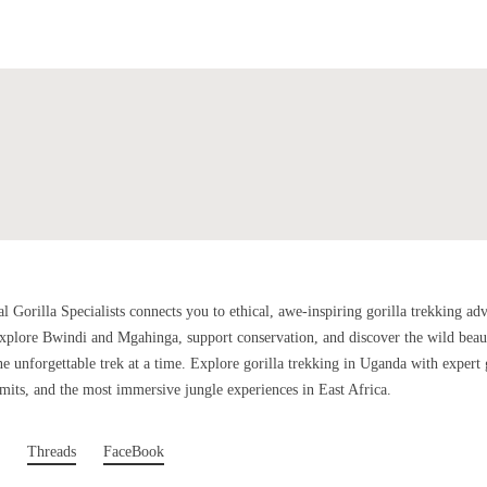
H
al Gorilla Specialists connects you to ethical, awe-inspiring gorilla trekking ad
plore Bwindi and Mgahinga, support conservation, and discover the wild beau
 unforgettable trek at a time. Explore gorilla trekking in Uganda with expert 
rmits, and the most immersive jungle experiences in East Africa.
Threads
FaceBook