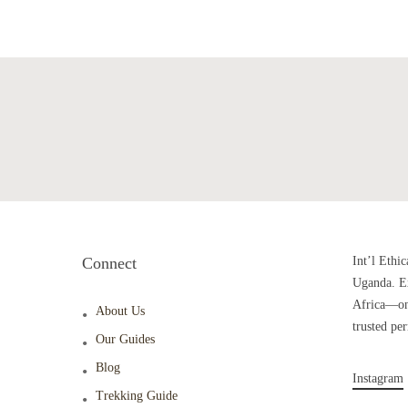
Connect
Int’l Ethic
Uganda. Ex
Africa—one
About Us
trusted pe
Our Guides
Blog
Instagram
Trekking Guide