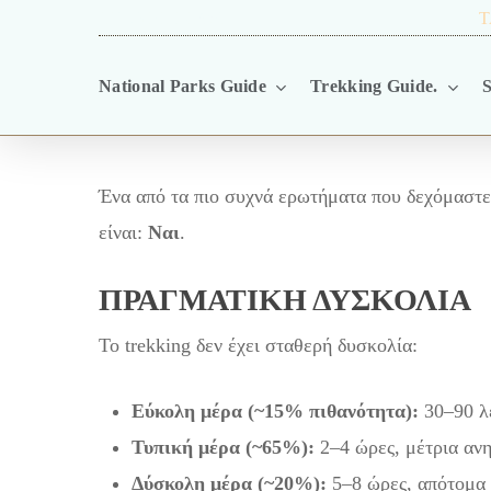
Skip
TRAVEL BLOG.
T
to
National Parks Guide
Trekking Guide.
S
main
content
Ένα από τα πιο συχνά ερωτήματα που δεχόμαστ
είναι:
Ναι
.
ΠΡΑΓΜΑΤΙΚΉ ΔΥΣΚΟΛΊΑ
Το trekking δεν έχει σταθερή δυσκολία:
Εύκολη μέρα (~15% πιθανότητα):
30–90 λ
Τυπική μέρα (~65%):
2–4 ώρες, μέτρια αν
Δύσκολη μέρα (~20%):
5–8 ώρες, απότομα 