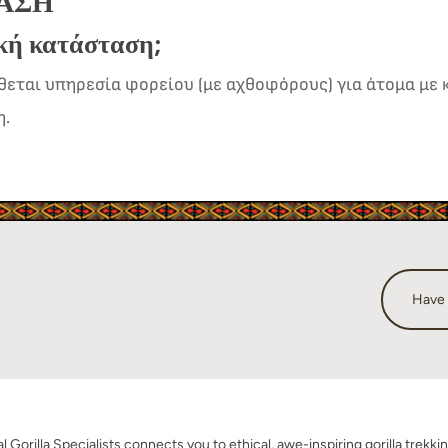
ΤΑΣΗ
ική κατάσταση;
θεται υπηρεσία φορείου (με αχθοφόρους) για άτομα με 
η.
Have
cal Gorilla Specialists connects you to ethical, awe-inspiring gorilla trekki