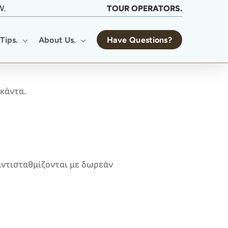
W.
TOUR OPERATORS.
Tips.
About Us.
Have Questions?
κάντα.
 αντισταθμίζονται με δωρεάν