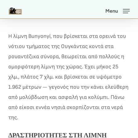
Skip
Menu
to
main
content
Η λίμνη Bunyonyi, που βρίσκεται στα ορεινά του
νότιου τμήματος της Ουγκάντας κοντά στα
ρουαντέζικα σύνορα, θεωρείται από πολλούς η
ομορφότερη λίμνη της χώρας. Έχει μήκος 25
χλμ., πλάτος 7 χλμ. και βρίσκεται σε υψόμετρο
1.962 μέτρων — γεγονός που την κάνει ελεύθερη
από μολύβδωση και ασφαλή για κολύμπι. Πάνω
από είκοσι εννέα νησιά σκορπίζονται στα νερά
της.
ΔΡΑΣΤΗΡΙΌΤΗΤΕΣ ΣΤΗ ΛΊΜΝΗ