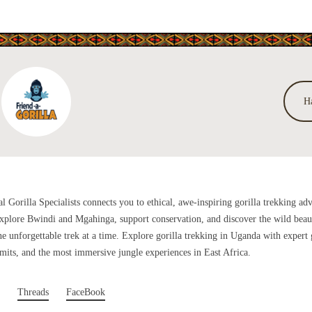
H
al Gorilla Specialists connects you to ethical, awe-inspiring gorilla trekking ad
plore Bwindi and Mgahinga, support conservation, and discover the wild beau
 unforgettable trek at a time. Explore gorilla trekking in Uganda with expert 
rmits, and the most immersive jungle experiences in East Africa.
Threads
FaceBook