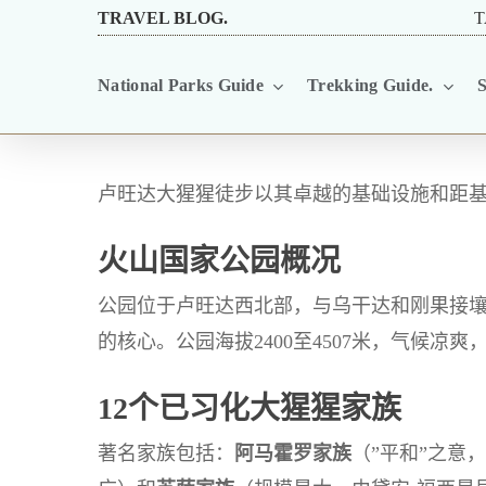
Skip
TRAVEL BLOG.
T
to
National Parks Guide
Trekking Guide.
S
main
content
卢旺达大猩猩徒步以其卓越的基础设施和距
火山国家公园概况
公园位于卢旺达西北部，与乌干达和刚果接
的核心。公园海拔2400至4507米，气候凉爽
12个已习化大猩猩家族
著名家族包括：
阿马霍罗家族
（”平和”之意