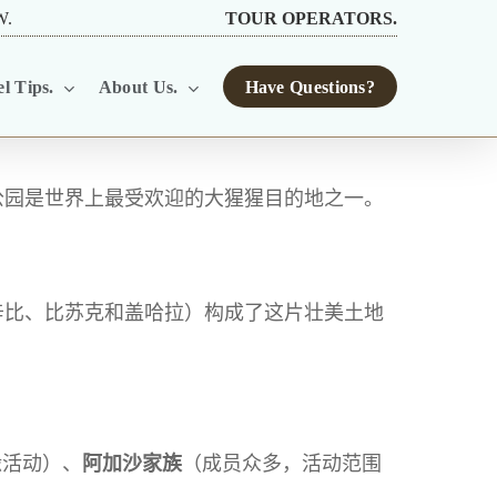
W.
TOUR OPERATORS.
l Tips.
About Us.
Have Questions?
公园是世界上最受欢迎的大猩猩目的地之一。
辛比、比苏克和盖哈拉）构成了这片壮美土地
缘活动）、
阿加沙家族
（成员众多，活动范围