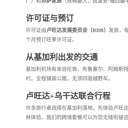
广）和
苏萨家族
（规模最大，由黛安·福西最
许可证与预订
许可证由
卢旺达发展委员会（RDB）
发放，
个月预订旺季许可证。
从基加利出发的交通
基加利机场有来自伦敦、布鲁塞尔、阿姆斯特
村。全程铺装公路，无须四驱越野车。
卢旺达+乌干达联合行程
许多旅行者选择在基加利落地，先体验卢旺
林体验。我们的跨境套餐可以为您无缝衔接