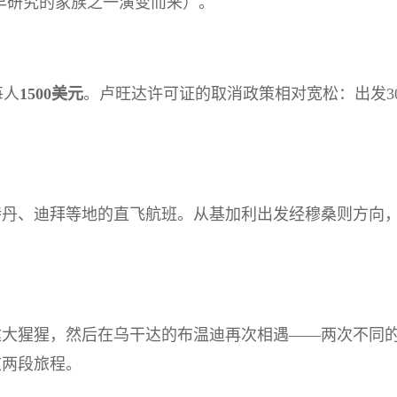
早研究的家族之一演变而来）。
每人
1500美元
。卢旺达许可证的取消政策相对宽松：出发30
丹、迪拜等地的直飞航班。从基加利出发经穆桑则方向，
达大猩猩，然后在乌干达的布温迪再次相遇——两次不同
这两段旅程。