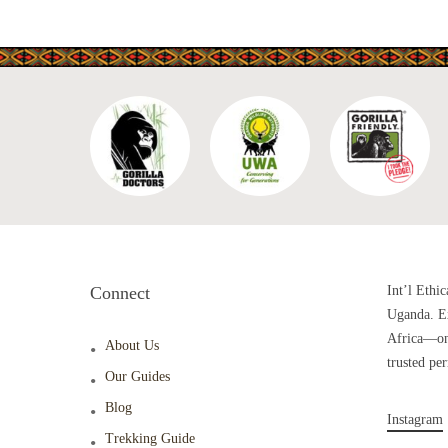
Connect
Int’l Ethic
Uganda. Ex
Africa—one
About Us
trusted pe
Our Guides
Blog
Instagram
Trekking Guide