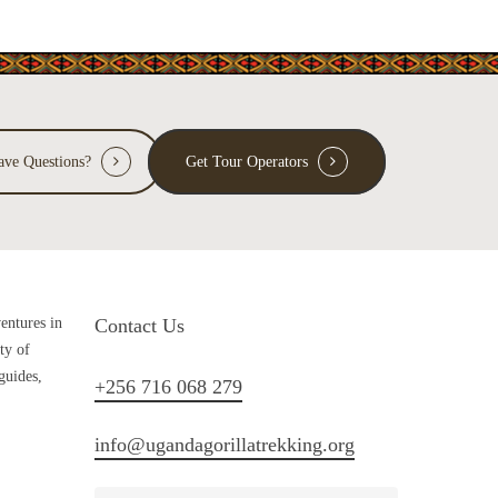
ave Questions?
Get Tour Operators
ventures in
Contact Us
ty of
guides,
+256 716 068 279
info@ugandagorillatrekking.org