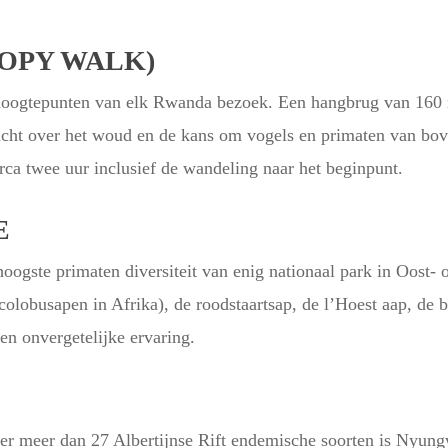
OPY WALK)
hoogtepunten van elk Rwanda bezoek. Een hangbrug van 160 m
zicht over het woud en de kans om vogels en primaten van bov
circa twee uur inclusief de wandeling naar het beginpunt.
E
ogste primaten diversiteit van enig nationaal park in Oost- 
 colobusapen in Afrika), de roodstaartsap, de l’Hoest aap, 
en onvergetelijke ervaring.
r meer dan 27 Albertijnse Rift endemische soorten is Nyung