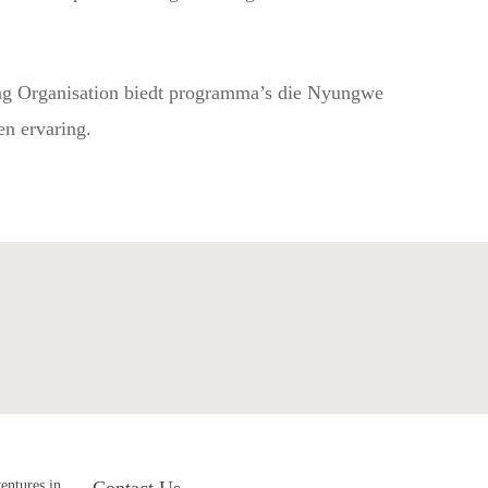
king Organisation biedt programma’s die Nyungwe
en ervaring.
ave Questions?
Get Tour Operators
ventures in
Contact Us