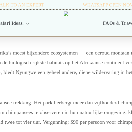
ALK TO AN EXPERT
+256 716 068 279
WHATSAPP OPEN NO
afari Ideas.
FAQs & Trave
rika’s meest bijzondere ecosystemen — een oeroud montaan 
de biologisch rijkste habitats op het Afrikaanse continent ve
), biedt Nyungwe een geheel andere, diepe wildervaring in he
nsee trekking. Het park herbergt meer dan vijfhonderd chim
m chimpansees te observeren in hun natuurlijke omgeving: 
ld twee tot vier uur. Vergunning: $90 per persoon voor chimp