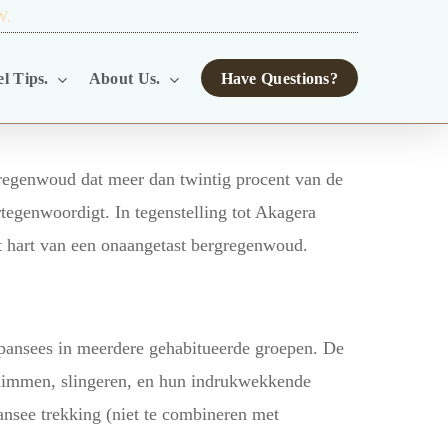
W.
TOUR OPERATORS.
l Tips.
About Us.
Have Questions?
regenwoud dat meer dan twintig procent van de
rtegenwoordigt. In tegenstelling tot Akagera
t hart van een onaangetast bergregenwoud.
pansees in meerdere gehabitueerde groepen. De
klimmen, slingeren, en hun indrukwekkende
ansee trekking (niet te combineren met