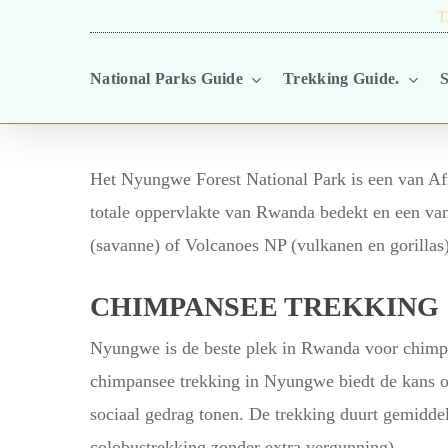
Skip
TRAVEL BLOG.
T
to
National Parks Guide
Trekking Guide.
S
main
content
Het Nyungwe Forest National Park is een van Af
totale oppervlakte van Rwanda bedekt en een van 
(savanne) of Volcanoes NP (vulkanen en gorillas
CHIMPANSEE TREKKING
Nyungwe is de beste plek in Rwanda voor chimpa
chimpansee trekking in Nyungwe biedt de kans o
sociaal gedrag tonen. De trekking duurt gemidde
colobustrekking zonder extra vergunning).