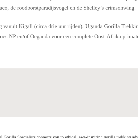
raco, de roodborstparadijsvogel en de Shelley’s crimsonwing.
g vanuit Kigali (circa drie uur rijden). Uganda Gorilla Trek
noes NP en/of Oeganda voor een complete Oost-Afrika primat
H
al Gorilla Specialists connects you to ethical, awe-inspiring gorilla trekking ad