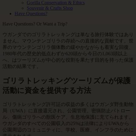
Gorilla Conservation & Ethics
Souvenir & Crafts Shop
Have Questions?
Have Questions? Or Want a Trip?
ウガンダでのゴリラトレッキングは単なる旅行体験ではあり
ません。マウンテンゴリラの存続への直接的な貢献です。世
界のマウンテンゴリラ個体数の緩やかながらも着実な回復、
1980年代の歴史的低点わずか620頭から今日の1,063頭以上
へ、はツーリズムが中心的な役割を果たす目的を持った保護
活動の結果です。
ゴリラトレッキングツーリズムが保護
活動に資金を提供する方法
ゴリラトレッキング許可証の収益の多くはウガンダ野生動物
局（UWA）に直接還元され、公園管理、密猟防止パトロー
ル、傷病ゴリラへの獣医ケア、生息地保護に充てられます。
ウガンダのすべての公園収入の25%は法律によりUWAから
公園周辺のコミュニティに、学校、医療、インフラのために