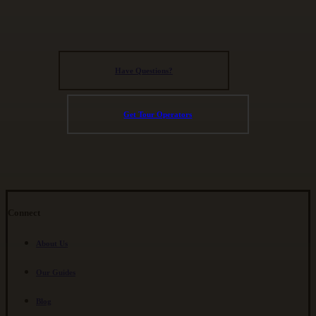
Have Questions?
Get Tour Operators
Connect
About Us
Our Guides
Blog