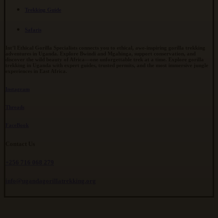
Trekking Guide
Safaris
Int’l Ethical Gorilla Specialists connects you to ethical, awe-inspiring gorilla trekking
adventures in Uganda. Explore Bwindi and Mgahinga, support conservation, and
discover the wild beauty of Africa—one unforgettable trek at a time. Explore gorilla
trekking in Uganda with expert guides, trusted permits, and the most immersive jungle
experiences in East Africa.
Instagram
Threads
FaceBook
Contact Us
+256 716 068 279
info@ugandagorillatrekking.org