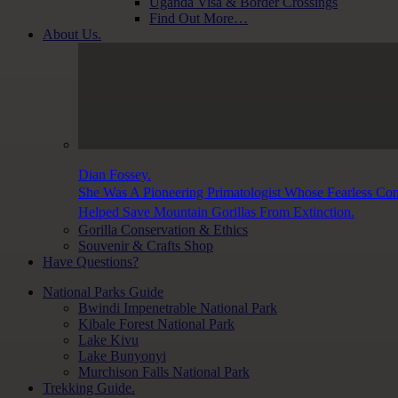
Uganda Visa & Border Crossings
Find Out More…
About Us.
Dian Fossey.
She Was A Pioneering Primatologist Whose Fearless Co
Helped Save Mountain Gorillas From Extinction.
Gorilla Conservation & Ethics
Souvenir & Crafts Shop
Have Questions?
National Parks Guide
Bwindi Impenetrable National Park
Kibale Forest National Park
Lake Kivu
Lake Bunyonyi
Murchison Falls National Park
Trekking Guide.