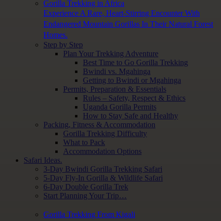
Gorilla Trekking in Africa
Experience A Rare, Heart-Stirring Encounter With
Endangered Mountain Gorillas In Their Natural Forest
Homes.
Step by Step
Plan Your Trekking Adventure
Best Time to Go Gorilla Trekking
Bwindi vs. Mgahinga
Getting to Bwindi or Mgahinga
Permits, Preparation & Essentials
Rules – Safety, Respect & Ethics
Uganda Gorilla Permits
How to Stay Safe and Healthy
Packing, Fitness & Accommodation
Gorilla Trekking Difficulty
What to Pack
Accommodation Options
Safari Ideas.
3-Day Bwindi Gorilla Trekking Safari
5-Day Fly-In Gorilla & Wildlife Safari
6-Day Double Gorilla Trek
Start Planning Your Trip…
Gorilla Trekking From Kigali