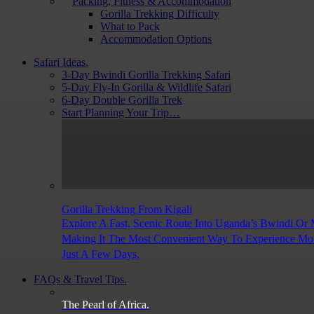
Packing, Fitness & Accommodation
Gorilla Trekking Difficulty
What to Pack
Accommodation Options
Safari Ideas.
3-Day Bwindi Gorilla Trekking Safari
5-Day Fly-In Gorilla & Wildlife Safari
6-Day Double Gorilla Trek
Start Planning Your Trip…
Gorilla Trekking From Kigali
Explore A Fast, Scenic Route Into Uganda’s Bwindi Or
Making It The Most Convenient Way To Experience Moun
Just A Few Days.
FAQs & Travel Tips.
The Pearl of Africa.