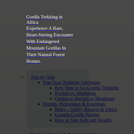
Gorilla Trekking in
Africa
Experience A Rare,
Heart-Stirring Encounter
With Endangered
Mountain Gorillas In
Their Natural Forest
Homes.
Step by Step
Plan Your Trekking Adventure
Best Time to Go Gorilla Trekking
Bwindi vs. Mgahinga
Getting to Bwindi or Mgahinga
Permits, Preparation & Essentials
Rules – Safety, Respect & Ethics
Uganda Gorilla Permits
How to Stay Safe and Healthy