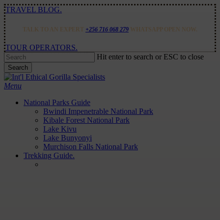
Skip
TRAVEL BLOG.
to
main
TALK TO AN EXPERT
+256 716 068 279
WHATSAPP OPEN NOW.
content
TOUR OPERATORS.
Hit enter to search or ESC to close
Search
Close
Search
Menu
National Parks Guide
Bwindi Impenetrable National Park
Kibale Forest National Park
Lake Kivu
Lake Bunyonyi
Murchison Falls National Park
Trekking Guide.