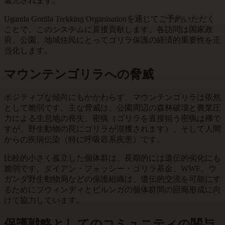
還元されます。
Uganda Gorilla Trekking Organisationを通じてご予約いただく
ことで、このシステムに直接貢献します。各訪問は国家政
府、公園、地域住民にとってゴリラ保護の経済的重要性を正
当化します。
マウンテンゴリラへの脅威
ポジティブな傾向にもかかわらず、マウンテンゴリラは依然
として脆弱です。主な脅威は、公園周辺の森林破壊と農業圧
力による生息地の喪失、密猟（ゴリラを直接狙う密猟は稀で
すが、野生動物の罠にゴリラが混獲されます）、そして人間
からの疾病伝染（特に呼吸器系疾患）です。
比較的小さく孤立した個体群は、長期的には遺伝的劣化にも
脆弱です。ダイアン・フォッシー・ゴリラ基金、WWF、ウ
ガンダ野生動物局などの保護組織は、遺伝的交流を可能にす
るためにブウィンディとビルンガの個体群間の回廊形成に向
けて協力しています。
保護戦略としてのコミュニティの関与