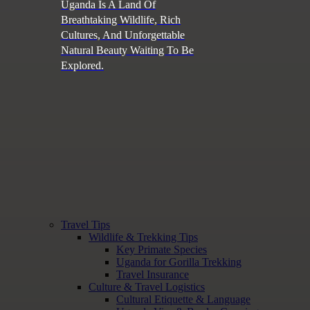
Uganda Is A Land Of
Breathtaking Wildlife, Rich
Cultures, And Unforgettable
Natural Beauty Waiting To Be
Explored.
Travel Tips
Wildlife & Trekking Tips
Key Primate Species
Uganda for Gorilla Trekking
Travel Insurance
Culture & Travel Logistics
Cultural Etiquette & Language