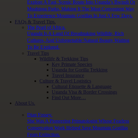
Explore A Fast, Scenic Route Into Uganda’s Bwindi Or
Mgahinga Parks, Making It The Most Convenient Way
To Experience Mountain Gorillas In Just A Few Days.
FAQs & Travel Tips.
The Pearl of Africa.
Uganda Is A Land Of Breathtaking Wildlife, Rich
Cultures, And Unforgettable Natural Beauty Waiting
To Be Explored.
Travel Tips
Wildlife & Trekking Tips
Key Primate Species
Uganda for Gorilla Trekking
Travel Insurance
Culture & Travel Logistics
Cultural Etiquette & Language
Uganda Visa & Border Crossings
Find Out More…
About Us.
Dian Fossey.
She Was A Pioneering Primatologist Whose Fearless
Conservation Work Helped Save Mountain Gorillas
From Extinction.