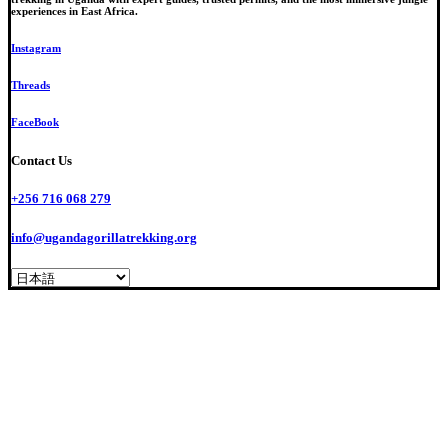
experiences in East Africa.
Instagram
Threads
FaceBook
Contact Us
+256 716 068 279
info@ugandagorillatrekking.org
© Int’l Ethical Gorilla Specialists. All Rights Reserved. #1 Travel Guide in Africa