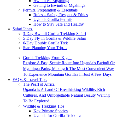
Bwindi vs. Mgahinga
Getting to Bwindi or Mgahinga
Permits, Preparation & Essentials
Rules – Safety, Respect & Ethics
Uganda Gorilla Permits
How to Stay Safe and Healthy
Safari Ideas.
3-Day Bwindi Gorilla Trekking Safari
5-Day Fly-In Gorilla & Wildlife Safari
6-Day Double Gorilla Trek
Start Planning Your Trip…
Gorilla Trekking From Kigali
Explore A Fast, Scenic Route Into Uganda’s Bwindi Or
Mgahinga Parks, Making It The Most Convenient Way
To Experience Mountain Gorillas In Just A Few Days.
FAQs & Travel Tips.
The Pearl of Africa.
Uganda Is A Land Of Breathtaking Wildlife, Rich
Cultures, And Unforgettable Natural Beauty Waiting
To Be Explored.
Wildlife & Trekking Tips
Key Primate Species
Uganda for Gorilla Trekking