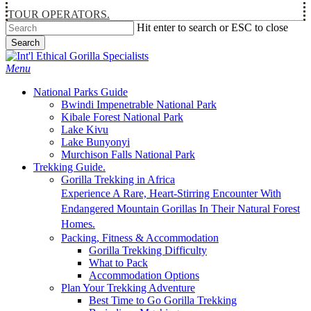
TOUR OPERATORS.
Hit enter to search or ESC to close
Search
Close
Search
Menu
National Parks Guide
Bwindi Impenetrable National Park
Kibale Forest National Park
Lake Kivu
Lake Bunyonyi
Murchison Falls National Park
Trekking Guide.
Gorilla Trekking in Africa
Experience A Rare, Heart-Stirring Encounter With
Endangered Mountain Gorillas In Their Natural Forest
Homes.
Packing, Fitness & Accommodation
Gorilla Trekking Difficulty
What to Pack
Accommodation Options
Plan Your Trekking Adventure
Best Time to Go Gorilla Trekking