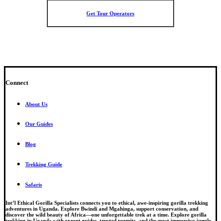
Get Tour Operators
Connect
About Us
Our Guides
Blog
Trekking Guide
Safaris
Int’l Ethical Gorilla Specialists connects you to ethical, awe-inspiring gorilla trekking
adventures in Uganda. Explore Bwindi and Mgahinga, support conservation, and
discover the wild beauty of Africa—one unforgettable trek at a time. Explore gorilla
trekking in Uganda with expert guides, trusted permits, and the most immersive jungle