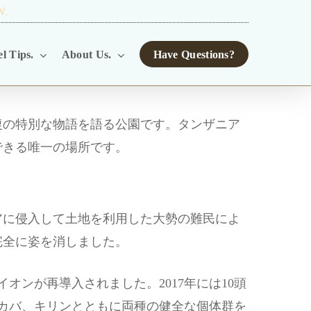
W.
TOUR OPERATORS.
l Tips.
About Us.
Have Questions?
復の特別な物語を語る公園です。タンザニア
できる唯一の場所です。
リアに侵入して土地を利用した大勢の難民によ
完全に姿を消しました。
オンが再導入されました。2017年には10頭
、カバ、キリンとともに両種の健全な個体群を