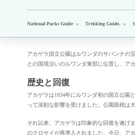
Skip
TRAVEL BLOG.
T
to
National Parks Guide
Trekking Guide.
S
main
content
アカゲラ国立公園はルワンダのサバンナの
との国境沿いのルワンダ東部に位置し、ア
歴史と回復
アカゲラは1934年にルワンダ初の国立公園
って深刻な影響を受けました。公園面積は
それ以来、アカゲラは印象的な回復を遂げまし
のクロサイが再導入されました。今日、アカ