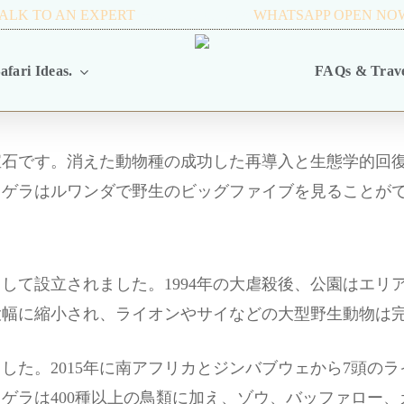
ALK TO AN EXPERT
+256 716 068 279
WHATSAPP OPEN NO
afari Ideas.
FAQs & Trave
宝石です。消えた動物種の成功した再導入と生態学的回
カゲラはルワンダで野生のビッグファイブを見ることが
として設立されました。1994年の大虐殺後、公園はエ
大幅に縮小され、ライオンやサイなどの大型野生動物は
た。2015年に南アフリカとジンバブウェから7頭のライ
ゲラは400種以上の鳥類に加え、ゾウ、バッファロー