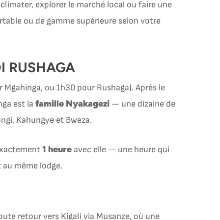
climater, explorer le marché local ou faire une
ortable ou de gamme supérieure selon votre
DI RUSHAGA
ur Mgahinga, ou 1h30 pour Rushaga). Après le
famille Nyakagezi
nga est la
— une dizaine de
hongi, Kahungye et Bweza.
1 heure
z exactement
avec elle — une heure qui
it au même lodge.
Route retour vers Kigali via Musanze, où une