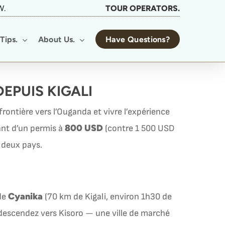
W.
TOUR OPERATORS.
Tips.
About Us.
Have Questions?
EPUIS KIGALI
 frontière vers l’Ouganda et vivre l’expérience
800 USD
ant d’un permis à
(contre 1 500 USD
 deux pays.
Cyanika
 de
(70 km de Kigali, environ 1h30 de
t descendez vers Kisoro — une ville de marché