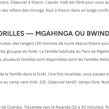
ns. Déjeuner à Kisoro. L’après-midi est libre pour vous ac
es reflets des Virunga. Nuit à Kisoro dans un lodge conf
GORILLES — MGAHINGA OU BWIN
au bureau des rangers (30 minutes de route depuis Kisoro po
t les groupes en forêt. La famille habituée du Parc de Mgahi
 plusieurs familles sont disponibles dont les familles Ns
 de la famille dans la forêt. Une fois localisée, vous passe
ur au camp vers midi-13h. Déjeuner tardif, temps libre. Nu
re de Cyanika. Traversée vers le Rwanda (15 à 30 minutes). 