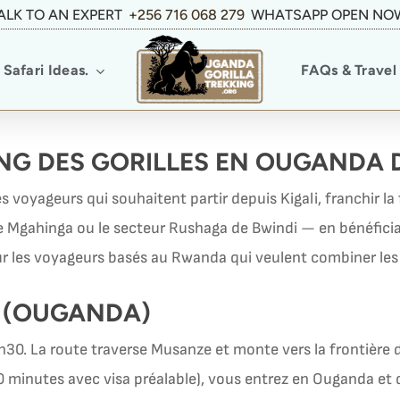
ALK TO AN EXPERT
+256 716 068 279
WHATSAPP OPEN NO
Safari Ideas.
FAQs & Travel 
ING DES GORILLES EN OUGANDA D
es voyageurs qui souhaitent partir depuis Kigali, franchir la
 de Mgahinga ou le secteur Rushaga de Bwindi — en bénéfici
our les voyageurs basés au Rwanda qui veulent combiner les
O (OUGANDA)
7h30. La route traverse Musanze et monte vers la frontière
à 30 minutes avec visa préalable), vous entrez en Ouganda e