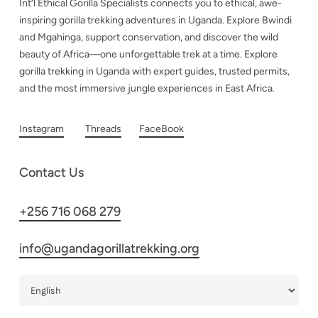
Int’l Ethical Gorilla Specialists connects you to ethical, awe-
inspiring gorilla trekking adventures in Uganda. Explore Bwindi
and Mgahinga, support conservation, and discover the wild
beauty of Africa—one unforgettable trek at a time. Explore
gorilla trekking in Uganda with expert guides, trusted permits,
and the most immersive jungle experiences in East Africa.
Instagram
Threads
FaceBook
Contact Us
+256 716 068 279
info@ugandagorillatrekking.org