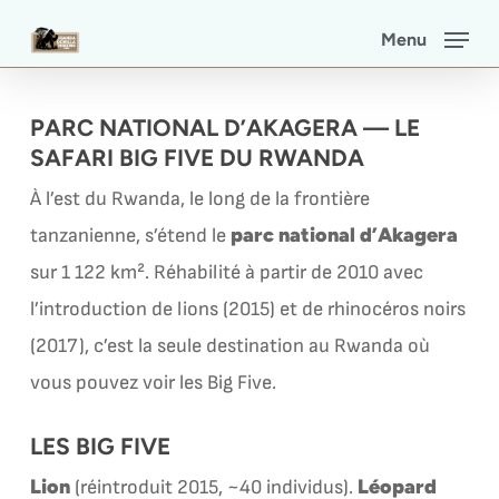
Skip
Menu
to
main
PARC NATIONAL D’AKAGERA — LE
content
SAFARI BIG FIVE DU RWANDA
À l’est du Rwanda, le long de la frontière
parc national d’Akagera
tanzanienne, s’étend le
sur 1 122 km². Réhabilité à partir de 2010 avec
l’introduction de lions (2015) et de rhinocéros noirs
(2017), c’est la seule destination au Rwanda où
vous pouvez voir les Big Five.
LES BIG FIVE
Lion
Léopard
(réintroduit 2015, ~40 individus).