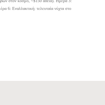
ήδων στον κόσμο, ~$150 άδεια). Ημέρα 3:
έρα 6: Εναλλακτική: τελευταία νύχτα στο