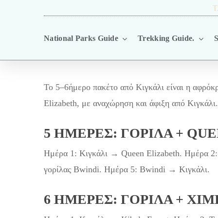
Skip
TRAVEL BLOG.
T
to
National Parks Guide
Trekking Guide.
S
main
content
Το 5–6ήμερο πακέτο από Κιγκάλι είναι η αφρόκρε
Elizabeth, με αναχώρηση και άφιξη από Κιγκάλι.
5 ΗΜΈΡΕΣ: ΓΟΡΊΛΑ + QU
Ημέρα 1: Κιγκάλι → Queen Elizabeth. Ημέρα 2:
γορίλας Bwindi. Ημέρα 5: Bwindi → Κιγκάλι.
6 ΗΜΈΡΕΣ: ΓΟΡΊΛΑ + ΧΙ