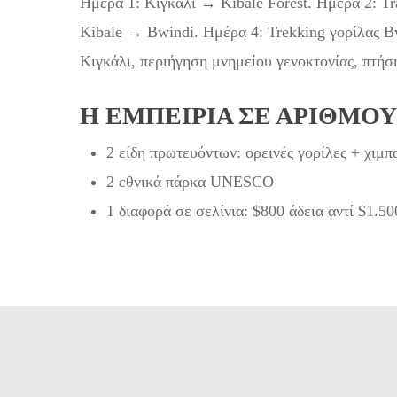
Ημέρα 1: Κιγκάλι → Kibale Forest. Ημέρα 2: Tr
Kibale → Bwindi. Ημέρα 4: Trekking γορίλας B
Κιγκάλι, περιήγηση μνημείου γενοκτονίας, πτήσ
Η ΕΜΠΕΙΡΊΑ ΣΕ ΑΡΙΘΜΟ
2 είδη πρωτευόντων: ορεινές γορίλες + χιμπ
2 εθνικά πάρκα UNESCO
1 διαφορά σε σελίνια: $800 άδεια αντί $1.50