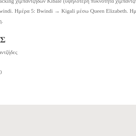
acking χιμπαντζήδων Kibale (υψηλότερη πυκνότητα χιμπαντζ
windi. Ημέρα 5: Bwindi → Kigali μέσω Queen Elizabeth. Ημ
η.
ΎΣ
αντζήδες
0