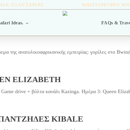
ALK TO AN EXPERT
+256 716 068 279
WHATSAPP OPEN NO
afari Ideas.
FAQs & Trave
μα της ανατολικοαφρικανικής εμπειρίας: γορίλες στο Bwindi
EEN ELIZABETH
 Game drive + βόλτα κανάλι Kazinga. Ημέρα 3: Queen Eliza
ΜΠΑΝΤΖΉΔΕΣ KIBALE