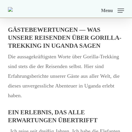
Skip
Menu
to
main
GÄSTEBEWERTUNGEN — WAS
content
UNSERE REISENDEN ÜBER GORILLA-
TREKKING IN UGANDA SAGEN
Die aussagekräftigsten Worte über Gorilla-Trekking
sind stets die der Reisenden selbst. Hier sind
Erfahrungsberichte unserer Gäste aus aller Welt, die
dieses unvergessliche Abenteuer in Uganda erlebt
haben.
EIN ERLEBNIS, DAS ALLE
ERWARTUNGEN ÜBERTRIFFT
„Ich reise seit dreißig Jahren. Ich habe die Elefanten