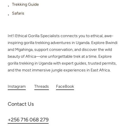
Trekking Guide
Safaris
Int’l Ethical Gorilla Specialists connects you to ethical, awe-
inspiring gorilla trekking adventures in Uganda. Explore Bwindi
and Mgahinga, support conservation, and discover the wild
beauty of Africa—one unforgettable trek at a time. Explore
gorilla trekking in Uganda with expert guides, trusted permits,
and the most immersive jungle experiences in East Africa.
Instagram
Threads
FaceBook
Contact Us
+256 716 068 279