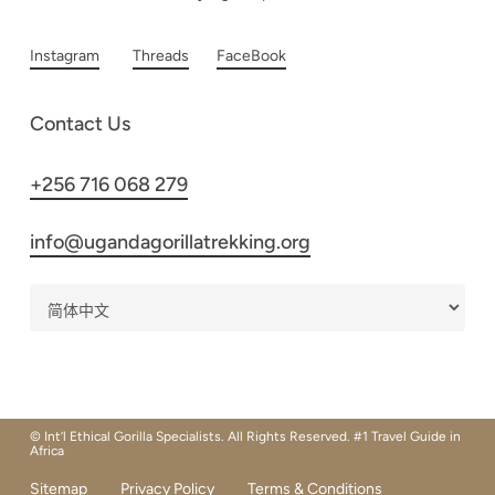
Instagram
Threads
FaceBook
Contact Us
+256 716 068 279
info@ugandagorillatrekking.org
© Int’l Ethical Gorilla Specialists. All Rights Reserved. #1 Travel Guide in
Africa
Sitemap
Privacy Policy
Terms & Conditions