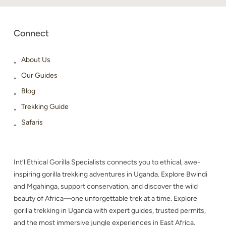
Connect
About Us
Our Guides
Blog
Trekking Guide
Safaris
Int’l Ethical Gorilla Specialists connects you to ethical, awe-
inspiring gorilla trekking adventures in Uganda. Explore Bwindi
and Mgahinga, support conservation, and discover the wild
beauty of Africa—one unforgettable trek at a time. Explore
gorilla trekking in Uganda with expert guides, trusted permits,
and the most immersive jungle experiences in East Africa.