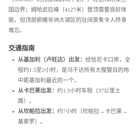
国边界；姆哈武拉峰（4127米）登顶需要良好体
能，但顶部俯瞰非洲大湖区的壮阔景象令人终身
难忘。
交通指南
从基加利（卢旺达）出发：
经恰尼卡口岸，全
程约1.5至2小时，是乌干达所有大猩猩目的地
中距基加利最近的一个。
从卡巴莱出发：
约1.5小时车程（37公里土
路）。
从坎帕拉出发：
约7小时（坎帕拉→卡巴莱→
基索罗）。