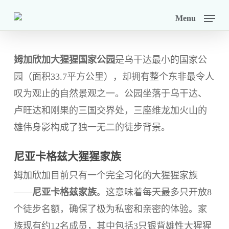
Skip
Menu
to
main
content
姆加欣加大猩猩国家公园
是乌干达最小的国家公
园（面积33.7平方公里），却拥有整个东非最令人
叹为观止的自然景观之一。公园坐落于乌干达、
卢旺达和刚果的三国交界处，三座维龙加火山的
雄伟身影构成了独一无二的徒步背景。
尼亚卡格兹大猩猩家族
姆加欣加目前只有一个完全习化的大猩猩家族
——
尼亚卡格兹家族
。这意味着每天最多只开放8
个徒步名额，确保了极为私密和亲密的体验。家
族现有约12名成员，其中包括3只银背雄性大猩猩