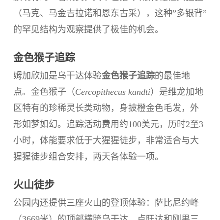
（马克、马金吉拉诺和恩东古采），这种”多银背”
的罕见结构为观察提供了极佳的机会。
金色猴子追踪
姆加欣加是乌干达体验
金色猴子追踪
的最佳地
点。金色猴子（
Cercopithecus kandti
）是维龙加地
区特有的珍稀灵长类动物，身披橙金色毛发，外
形如梦如幻。追踪活动费用约100美元，历时2至3
小时，体能要求低于大猩猩徒步，非常适合与大
猩猩徒步组合安排，两天各体验一项。
火山徒步
公园内还提供三座火山的登顶体验：萨比尼约峰
（3669米）的顶部横跨乌干达、卢旺达和刚果三