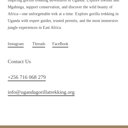
inspiring gorilla trekking adventures in Uganda. Explore Bwindi and
Mgahinga, support conservation, and discover the wild beauty of
Africa—one unforgettable trek at a time. Explore gorilla trekking in
Uganda with expert guides, trusted permits, and the most immersive
jungle experiences in East Africa.
Instagram
Threads
FaceBook
Contact Us
+256 716 068 279
info@ugandagorillatrekking.org