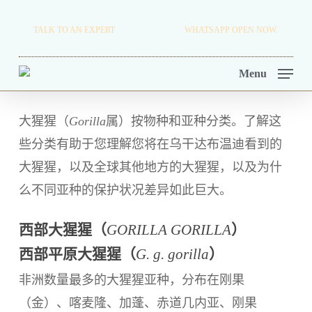
Skip
TRAVEL BLOG.
TALK TO AN EXPERT
+256 716 068 279
WHATSAPP OPEN NOW.
to
TOUR OPERATORS.
main
Menu
content
大猩猩（
Gorilla
属）按物种和亚种分类。了解这
些分类有助于您理解您将在乌干达布温迪看到的
大猩猩，以及全球其他地方的大猩猩，以及为什
么不同亚种的保护状况差异如此巨大。
西部大猩猩（
GORILLA GORILLA
）
西部平原大猩猩（
G. g. gorilla
）
非洲数量最多的大猩猩亚种，分布在刚果
（金）、喀麦隆、加蓬、赤道几内亚、刚果