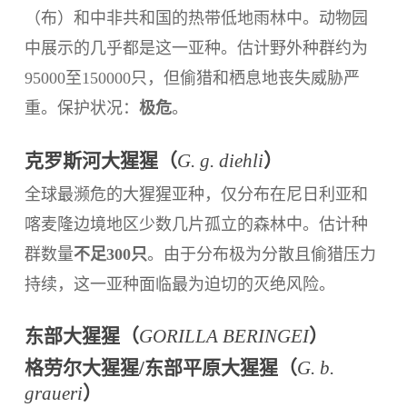
（布）和中非共和国的热带低地雨林中。动物园
中展示的几乎都是这一亚种。估计野外种群约为
95000至150000只，但偷猎和栖息地丧失威胁严
重。保护状况：
极危
。
克罗斯河大猩猩（
G. g. diehli
）
全球最濒危的大猩猩亚种，仅分布在尼日利亚和
喀麦隆边境地区少数几片孤立的森林中。估计种
群数量
不足300只
。由于分布极为分散且偷猎压力
持续，这一亚种面临最为迫切的灭绝风险。
东部大猩猩（
GORILLA BERINGEI
）
格劳尔大猩猩/东部平原大猩猩（
G. b.
graueri
）