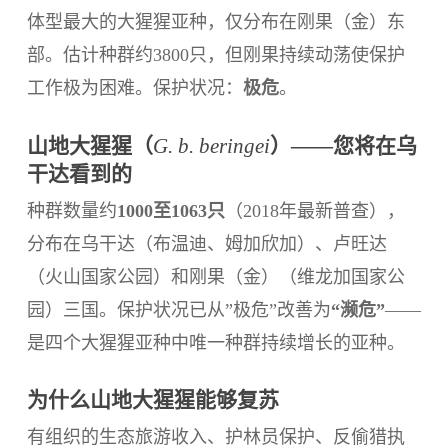
体型最大的大猩猩亚种，仅分布在刚果（金）东
部。估计种群约3800只，但刚果持续动荡使保护
工作极为困难。保护状况：
极危
。
山地大猩猩（
G. b. beringei
）——您将在乌
干达看到的
种群数量约
1000至1063只
（2018年最新普查），
分布在乌干达（布温迪、姆加欣加）、卢旺达
（火山国家公园）和刚果（金）（维龙加国家公
园）三国。保护状况已从”极危”改善为
“濒危”
——
是四个大猩猩亚种中唯一种群持续增长的亚种。
为什么山地大猩猩能够复苏
有组织的生态旅游收入、护林员保护、反偷猎执