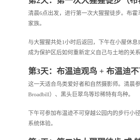
第2天：第一次大猩猩徒步（布
清晨6点出发，进行第一次大猩猩徒步。布霍
家族。
与大猩猩共处1小时后返回，下午在小屋休息
成为保护区后如何重新定义自己与土地的关系
第3天：布温迪观鸟 + 布温迪
这一天适合鸟类爱好者和自然摄影师。清晨参加专
Broadbill）、黑头巨翠鸟等珍稀特有鸟种。
下午可参加布温迹不可穿越公园内的步行小
系统体验。