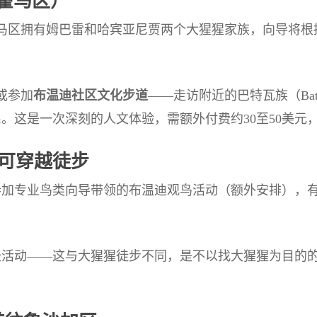
霍马区）
马区拥有姆巴雷和哈宾亚尼贾两个大猩猩家族，向导将根
或参加
布温迪社区文化步道
——走访附近的巴特瓦族（Ba
。这是一次深刻的人文体验，需额外付费约30至50美元
不可穿越徒步
业鸟类向导带领的布温迪观鸟活动（额外安排），有机会看到非
径活动——这与大猩猩徒步不同，是不以找大猩猩为目的