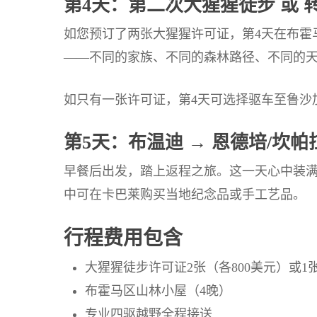
第4天：第二次大猩猩徒步 或 
如您预订了两张大猩猩许可证，第4天在布霍
——不同的家族、不同的森林路径、不同的
如只有一张许可证，第4天可选择驱车至鲁沙
第5天：布温迪 → 恩德培/坎帕
早餐后出发，踏上返程之旅。这一天心中装满
中可在卡巴莱购买当地纪念品或手工艺品。
行程费用包含
大猩猩徒步许可证2张（各800美元）或1
布霍马区山林小屋（4晚）
专业四驱越野全程接送