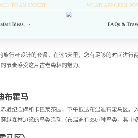
ALK TO AN EXPERT
+256 716 068 279
WHATSAPP OPEN NO
afari Ideas.
FAQs & Trave
的旅行者设计的套餐。在这5天里，您有足够的时间进行
容的节奏感受这片古老森林的魅力。
温迪布霍马
过赤道纪念碑和卡巴莱茶园，下午抵达布温迪布霍马区。
穿越森林边缘的鸟类活动（布温迪有350+种鸟类，其中