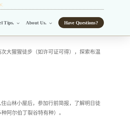
W.
TOUR OPERATORS.
l Tips.
About Us.
Have Questions?
两次大猩猩徒步（如许可证可得），探索布温
入住山林小屋后，参加行前简报，了解明日徒
多种阿尔伯丁裂谷特有种）。