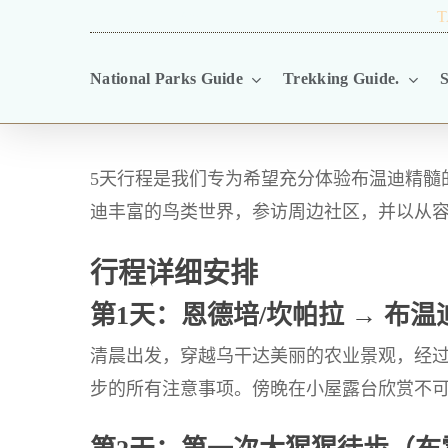
Skip
TRAVEL BLOG.
T
to
National Parks Guide
Trekking Guide.
S
main
content
5天行程是我们专为希望充分体验布温迪精髓
迪丰富的鸟类世界，参访周边社区，并以从
行程详细安排
第1天：恩德培/坎帕拉 → 布
清晨出发，穿越乌干达美丽的农业景观，经
步的所有注意事项。傍晚在小屋露台欣赏不可