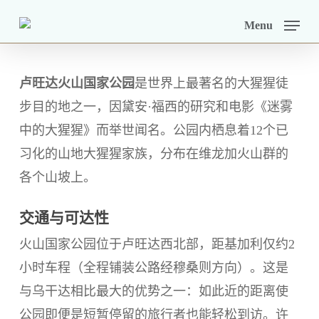
Skip
Menu
to
main
content
卢旺达火山国家公园
是世界上最著名的大猩猩徒
步目的地之一，因黛安·福西的研究和电影《迷雾
中的大猩猩》而举世闻名。公园内栖息着12个已
习化的山地大猩猩家族，分布在维龙加火山群的
各个山坡上。
交通与可达性
火山国家公园位于卢旺达西北部，距基加利仅约2
小时车程（全程铺装公路经穆桑则方向）。这是
与乌干达相比最大的优势之一：如此近的距离使
公园即便是短暂停留的旅行者也能轻松到访。许