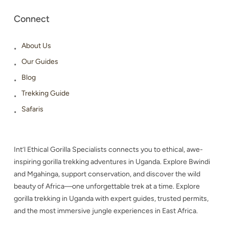
Connect
About Us
Our Guides
Blog
Trekking Guide
Safaris
Int’l Ethical Gorilla Specialists connects you to ethical, awe-
inspiring gorilla trekking adventures in Uganda. Explore Bwindi
and Mgahinga, support conservation, and discover the wild
beauty of Africa—one unforgettable trek at a time. Explore
gorilla trekking in Uganda with expert guides, trusted permits,
and the most immersive jungle experiences in East Africa.