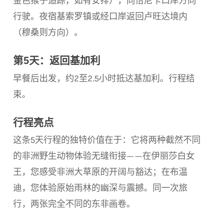
金色猴子追踪，如有安排），向恰尼卡口岸方向
行驶。夜宿基索罗镇或经口岸返回卢旺达境内
（穆桑则方向）。
第5天：返回基加利
早餐后出发，约2至2.5小时抵达基加利。行程结
束。
行程亮点
这条5天行程的独特价值在于：它将两种截然不同
的非洲野生动物体验无缝衔接——在伊丽莎白女
王，您感受非洲大草原的开阔与豁达；在布温
迪，您体验原始雨林的幽深与震撼。同一次旅
行，两张完全不同的东非画卷。