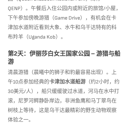
QENP）。午餐后入住公园内或附近的旅馆/小屋，
下午参加傍晚游猎（Game Drive），有机会在卡
津加水道附近看到大象、水牛和乌干达特有的科
布羚羊（Uganda Kob）。
第2天：伊丽莎白女王国家公园 – 游猎与船
游
清晨游猎（晨曦中的狮子和豹最容易出现）。上
卡津加水道船游
午10点参加经典的
（约2小时，约
30美元/人），船只缓缓驶过水道，河马在水中打
滚，尼罗河鳄静卧岸边，非洲鱼鹰和马丁翠鸟在
树枝上等待，这是乌干达最精彩的野生动物观察
体验之一。