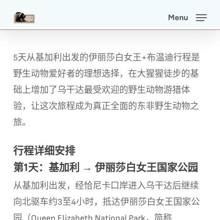
Skip
Menu
to
main
content
5天从基加利出发的伊丽莎白女王+布温迪行程是
野生动物爱好者的理想选择，在大猩猩徒步的基
础上增加了乌干达最受欢迎的野生动物游猎体
验，让这次旅程成为真正全面的东非野生动物之
旅。
行程详细安排
第1天：基加利 → 伊丽莎白女王国家公园
从基加利出发，经恰尼卡口岸进入乌干达后继续
向北驱车约3至4小时，抵达伊丽莎白女王国家公
园（Queen Elizabeth National Park，简称