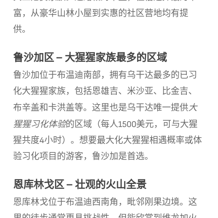
富，从豪华山林小屋到实惠的社区营地均有提
供。
鲁沙加区 – 大猩猩家族最多的区域
鲁沙加位于布温迪南部，拥有乌干达最多的已习
化大猩猩家族，包括恩雄吉、米沙亚、比金吉、
大
布辛盖和卡洪盖等。这里也是乌干达唯一提供
猩猩习化体验
的区域（每人1500美元，可与大猩
猩共度4小时）。想要最大化大猩猩相遇概率或体
验习化项目的游客，鲁沙加是首选。
恩库林戈区 – 壮观的火山全景
恩库林戈位于布温迪西南角，毗邻刚果边境。这