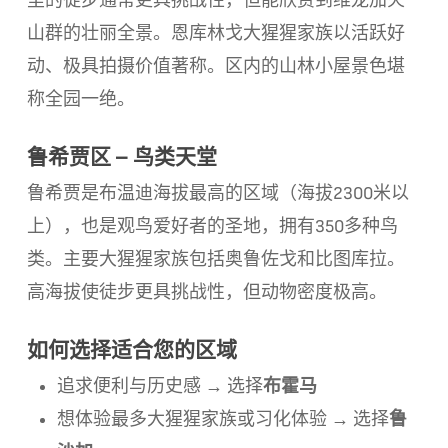
里的徒步通常更具挑战性，但能欣赏到维龙加火
山群的壮丽全景。恩库林戈大猩猩家族以活跃好
动、极具拍摄价值著称。区内的山林小屋景色堪
称全园一绝。
鲁希贾区 – 鸟类天堂
鲁希贾是布温迪海拔最高的区域（海拔2300米以
上），也是观鸟爱好者的圣地，拥有350多种鸟
类。主要大猩猩家族包括奥鲁佐戈和比图库拉。
高海拔使徒步更具挑战性，但动物密度极高。
如何选择适合您的区域
布霍马
追求便利与历史感 → 选择
鲁
想体验最多大猩猩家族或习化体验 → 选择