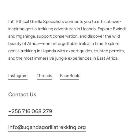
Int’l Ethical Gorilla Specialists connects you to ethical, awe-
inspiring gorilla trekking adventures in Uganda. Explore Bwindi
and Mgahinga, support conservation, and discover the wild
beauty of Africa—one unforgettable trek at a time. Explore
gorilla trekking in Uganda with expert guides, trusted permits,
and the most immersive jungle experiences in East Africa.
Instagram
Threads
FaceBook
Contact Us
+256 716 068 279
info@ugandagorillatrekking.org