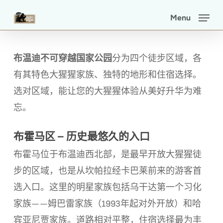
Skip
Menu
to
main
content
布温迪不可穿越国家公园
分为四个徒步区域，各
有其特色大猩猩家族、独特的地形和住宿选择。
选对区域，能让您的大猩猩体验从美好升华为难
忘。
布霍马区 – 历史最悠久的入口
布霍马位于布温迪西北部，是最早开放大猩猩徒
步的区域，也是从坎帕拉经卡巴莱前来的游客首
选入口。这里的明星家族包括乌干达第一个习化
家族——姆巴雷家族（1993年起对外开放）和哈
宾亚尼贾家族。道路相对平整，住宿选择最为丰